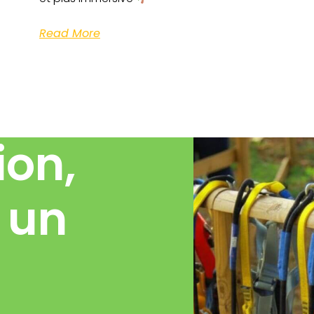
Read More
ion,
 un