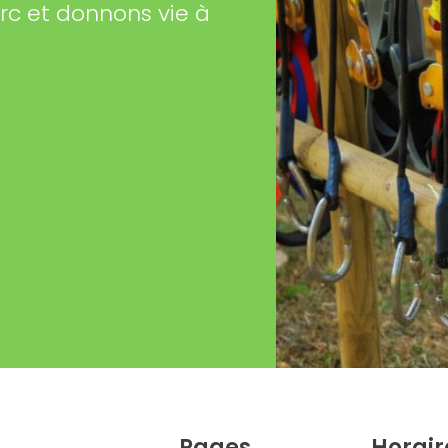
arc et donnons vie à
Pages
Horair